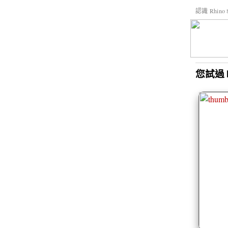
認識 Rhin
您試過 