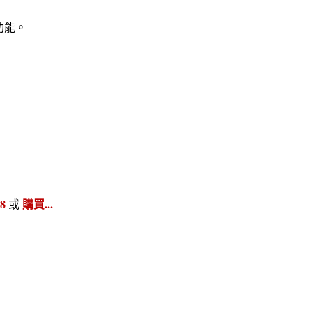
功能。
8
購買...
或