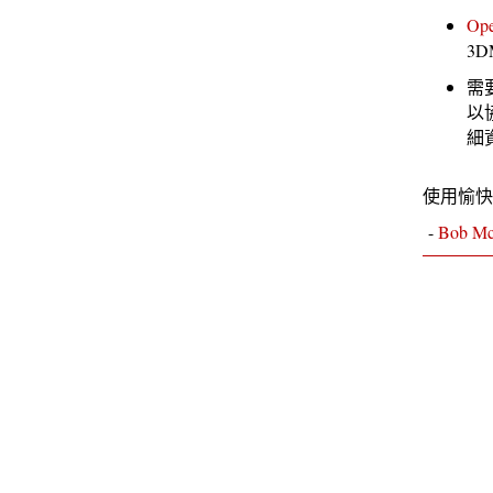
Op
3
需
以
細
使用愉快
-
Bob Mc