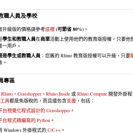
教職人員及學校
(可節省 80%)
育升級版的價格請參考
這裡
。
學生
和教職人員
商業
迎
在
活動上使用他們的教育版授權，只要他
唯一用戶。
經是
學生
或教職人員
：您舊的 Rhino 教育版授權可以升級，只要
版。
員專區
為
Rhino
、
Grasshopper
、
Rhino.Inside
或
Rhino.Compute
開發外掛程
工具
都是免版稅的，而且還包含
支援
，包括：
台視覺化程式設計的 Grasshopper
。
平台程式碼編寫的 Python
。
 Windows 外掛程式的
C/C++
。