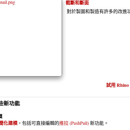
截斷和斷面
對於製圖和製造有許多的改進
試用 Rhino 
些新功能
模
簡化建模
，包括可直接編輯的
推拉 (PushPull)
新功能。