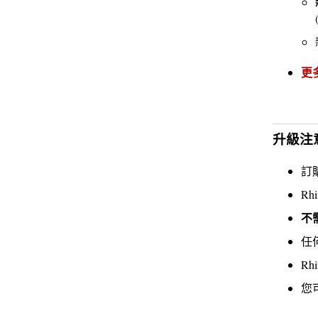
更多
升級注
訂
Rh
不
任
R
您