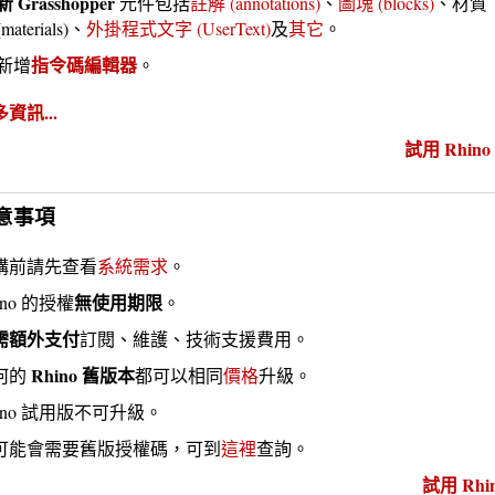
新 Grasshopper
元件包括
註解 (annotations)
、
圖塊 (blocks)
、材質
(materials)、
外掛程式文字 (UserText)
及
其它
。
指令碼編輯器
新增
。
資訊...
試用 Rhino 
意事項
購前請先查看
系統需求
。
無使用期限
ino 的授權
。
需額外支付
訂閱、維護、技術支援費用。
Rhino 舊版本
何的
都可以相同
價格
升級。
hino 試用版不可升級。
可能會需要舊版授權碼，可到
這裡
查詢。
試用 Rhin