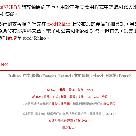
enNURBS
開放源碼函式庫，用於在獨立應用程式中讀取和寫入本機 
DM 檔案。
要行銷支援嗎？請先在
food4Rhino
上發布您的產品詳細資訊，另
協助發布部落格文章、電子報公告和網路研討會，但首先，您需
資訊
新增
至 food4Rhino。
!
Neel
Italiano
中文(繁體)
Français
Español
中文(简体)
한국어
日本語
Deutsch
|
|
|
|
|
|
|
McNeel
•
北美
•
歐洲
•
拉美
•
亞洲
部落格
|
作品
|
下載
|
銷售
|
學習
|
支援
|
FabStudio
|
資源
技術問題請洽詢我們的
技術支援團隊
，銷售問題請洽詢我們的
銷售團隊
。
這封郵件是寄給訂閱與我們的產品相關新聞的電子郵件地址 [EMAIL]。
取消訂閱
或
變更電子郵件地址
。
隱私政策
。