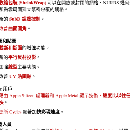
收縮包裝 (ShrinkWrap)
可以在開放或封閉的網格、NURBS 幾何體
和點雲周圍建立緊密包覆的網格。
SubD 銳邊控制
新的
。
曲面圓角
改善
。
圖和貼圖
截斷
斷面
和
的增強功能。
平行反射投影
新的
。
線型
加強
主要功能。
UV 貼圖軸
改善
。
c 用戶
速度比以往
藉由 Apple Silicon 處理器和 Apple Metal 顯示技術，
快
。
加快彩現速度
更新 Cycles
顯著
。
發人員