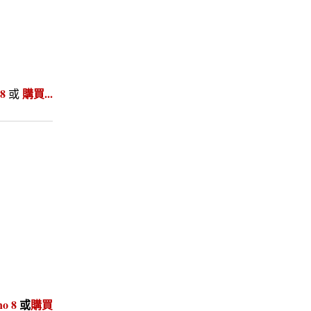
8
購買...
或
o 8
或
購買