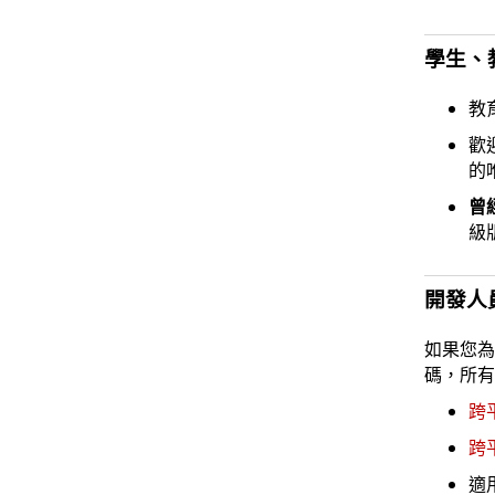
學生、
教
歡
的
曾
級
開發人
如果您
碼，所有
跨平
跨
適用