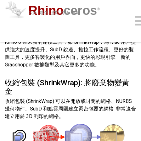
Rhino
ceros
®
設計 · 建模 · 提案 · 分析 · 實現
Rhino 8 的新功能
外掛程式
購買
下載
學習
功能
支援
登入
Rhino 8 帶來新的建模工具，如 ShrinkWrap，為 Mac 用戶提
供強大的速度提升、SubD 銳邊、推拉工作流程、更好的製
圖工具，更多客製化的用戶界面，更快的彩現引擎，新的
Grasshopper 數據類型及其它更多的功能。
收縮包裝 (ShrinkWrap): 將廢棄物變黃
金
收縮包裝 (ShrinkWrap) 可以在開放或封閉的網格、NURBS
幾何物件、SubD 和點雲周圍建立緊密包覆的網格: 非常適合
建立用於 3D 列印的網格。