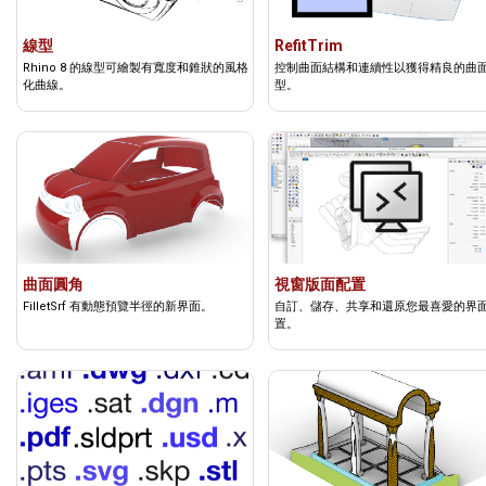
線型
RefitTrim
Rhino 8 的線型可繪製有寬度和錐狀的風格
控制曲面結構和連續性以獲得精良的曲
化曲線。
型。
曲面圓角
視窗版面配置
FilletSrf 有動態預覽半徑的新界面。
自訂、儲存、共享和還原您最喜愛的界
置。