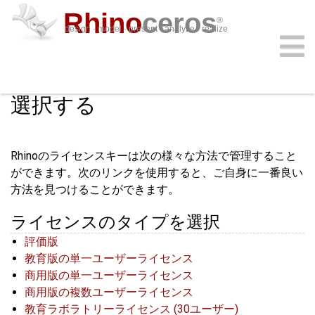
Rhino
ceros
®
design · model · present · analyze · realize
最良のライセンス管理方法を
ダウンロード
プラグイン
サインイン
サポート
学ぶ
購入
特長
選択する
Rhinoのライセンスキーは次の様々な方法で管理すること
ができます。次のリンクを使用すると、ご自身に一番良い
方法を見つけることができます。
ライセンスのタイプを選択
評価版
教育版の単一ユーザーライセンス
商用版の単一ユーザーライセンス
商用版の複数ユーザーライセンス
教育ラボラトリーライセンス (30ユーザー)