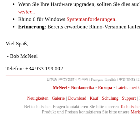
Wenn Sie Ihre Hardware upgraden, sollten Sie dies auc
weiter...
Rhino 6 für Windows
Systemanforderungen
.
Erinnerung
: Bereits erworbene Rhino-Versionen lauf
Viel Spaß,
- Bob McNeel
Telefon: +34 933 199 002
日本語
|
中文(繁體)
|
한국어
|
Français
|
English
|
中文(简体)
|
E
McNeel
•
Nordamerika
•
Europa
•
Lateinamerik
Neuigkeiten
|
Galerie
|
Download
|
Kauf
|
Schulung
|
Support
|
Bei technischen Fragen kontaktieren Sie bitte unseren
Technische
Produkt und Preisen kontaktieren Sie bitte unsere
Mark