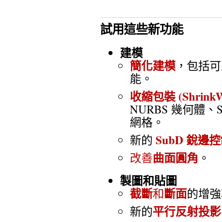
試用這些新功能
建模
簡化建模
，包括可
能。
收縮包裝 (ShrinkW
NURBS 幾何體
網格。
SubD 銳邊
新的
曲面圓角
改善
。
製圖和貼圖
截斷
斷面
和
的增強
平行反射投影
新的