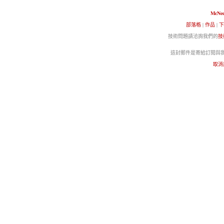
McNee
部落格
|
作品
|
下
技術問題請洽詢我們的
技
這封郵件是寄給訂閱與我們
取消