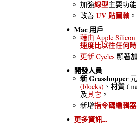
線型
加強
主要功能
UV 貼圖軸
改善
。
Mac 用戶
藉由 Apple Sili
速度比以往任何時
更新 Cycles
顯著
開發人員
新 Grasshopper
元
(blocks)
、材質 (mat
及
其它
。
指令碼編輯器
新增
更多資訊...