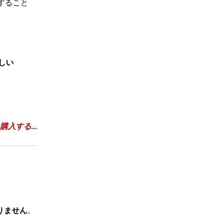
用すること
しい
購入する...
りません
。