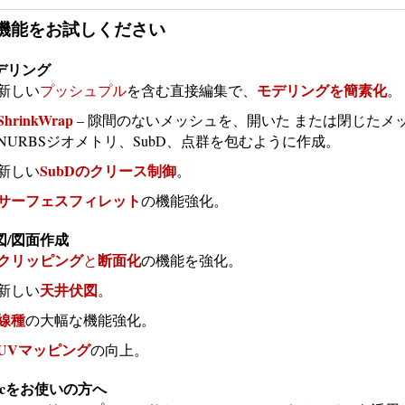
機能をお試しください
デリング
モデリングを簡素化
新しい
プッシュプル
を含む直接編集で、
。
ShrinkWrap
– 隙間のないメッシュを、開いた または閉じたメ
NURBSジオメトリ、SubD、点群を包むように作成。
SubDのクリース制御
新しい
。
サーフェスフィレット
の機能強化。
図/図面作成
クリッピング
断面化
と
の機能を強化。
天井伏図
新しい
。
線種
の大幅な機能強化。
UVマッピング
の向上。
acをお使いの方へ