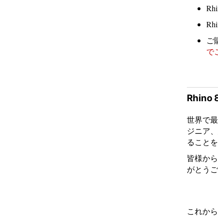
Rh
R
ご
で
Rhino
世界で最
ジニア、
ることを
皆様から
がとうご
これから