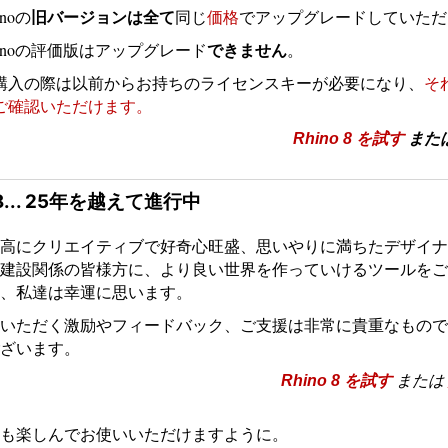
旧バージョンは全て
inoの
同じ
価格
でアップグレードしていただ
できません
hinoの評価版はアップグレード
。
購入の際は以前からお持ちのライセンスキーが必要になり、
そ
ご確認いただけます。
Rhino 8 を試す
また
 8... 25年を越えて進行中
高にクリエイティブで好奇心旺盛、思いやりに満ちたデザイナ
建設関係の皆様方に、より良い世界を作っていけるツールをご
、私達は幸運に思います。
いただく激励やフィードバック、ご支援は非常に貴重なもので
ざいます。
Rhino 8 を試す
または
も楽しんでお使いいただけますように。