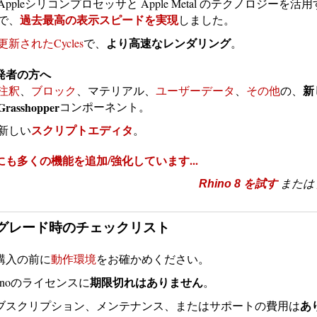
Appleシリコンプロセッサと Apple Metal のテクノロジーを活
過去最高の表示スピードを実現
で、
しました。
更新されたCycles
で、
。
より高速なレンダリング
発者の方へ
新
注釈
、
ブロック
、マテリアル、
ユーザーデータ
、
その他
の、
Grasshopper
コンポーネント。
スクリプトエディタ
新しい
。
にも多くの機能を追加/強化しています...
Rhino 8 を試す
または
グレード時のチェックリスト
購入の前に
動作環境
をお確かめください。
期限切れはありません
hinoのライセンスに
。
あ
ブスクリプション、メンテナンス、またはサポートの費用は