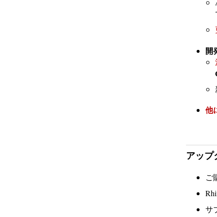
開
他
アップ
ご
R
サ