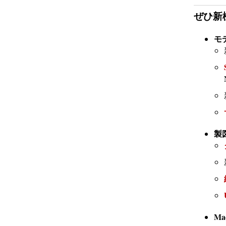
ぜひ新
モ
製
M