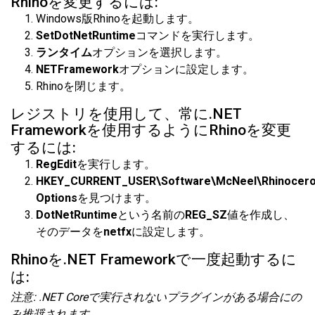
Rhinoを変更するには:
Windows版Rhinoを起動します。
SetDotNetRuntime
コマンドを実行します。
ランタイム
オプションを選択します。
NETFramework
オプションに設定します。
Rhinoを閉じます。
レジストリを使用して、常に.NET
Frameworkを使用するようにRhinoを変更
するには:
RegEdit
を実行します。
HKEY_CURRENT_USER\Software\McNeel\Rhinoceros
Options
を見つけます。
DotNetRuntime
という名前の
REG_SZ
値を作成し、
そのデータを
netfx
に設定します。
Rhinoを.NET Frameworkで一度起動するに
は:
注意: .NET Coreで実行されないプラグインがある場合にの
み推奨されます。