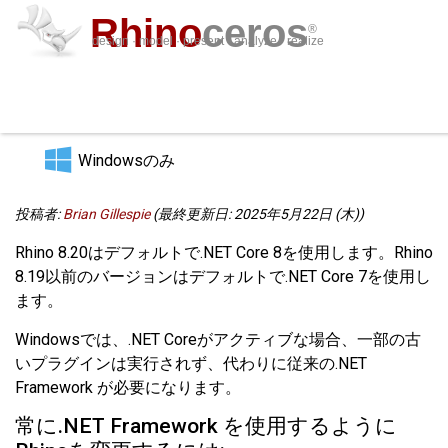
Rhino
ceros
®
design · model · present · analyze · realize
.NET Core vs .NET Framework
ダウンロード
プラグイン
サインイン
サポート
学ぶ
購入
特長
Windowsのみ
投稿者:
Brian Gillespie
(最終更新日: 2025年5月22日 (木))
Rhino 8.20はデフォルトで.NET Core 8を使用します。Rhino
8.19以前のバージョンはデフォルトで.NET Core 7を使用し
ます。
Windowsでは、.NET Coreがアクティブな場合、一部の古
いプラグインは実行されず、代わりに従来の.NET
Framework が必要になります。
常に.NET Framework を使用するように