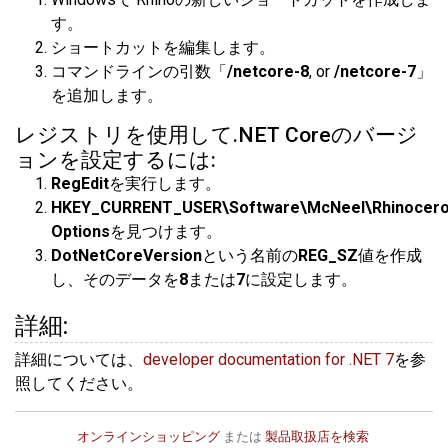
す。
ショートカットを編集します。
コマンドラインの引数「
/netcore-8
, or
/netcore-7
」
を追加します。
レジストリを使用して.NET Coreのバージ
ョンを設定するには:
RegEdit
を実行します。
HKEY_CURRENT_USER\Software\McNeel\Rhinoceros
Options
を見つけます。
DotNetCoreVersion
という名前の
REG_SZ
値を作成
し、そのデータを
8
または
7
に設定します。
詳細:
詳細については、
developer documentation for .NET 7
を参
照してください。
オンラインショッピング
または
製品取扱店を検索