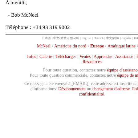
À bientôt,
- Bob McNeel
Téléphone : +34 93 319 9002
日本語
|
中文(繁體)
|
한국어
|
English
|
Deutsch
|
中文(简体
|
Español
|
Ita
McNeel
•
Amérique du nord
•
Europe
•
Amérique latine
Infos
|
Galerie
|
Télécharger
|
Ventes
|
Apprendre
|
Assistance
|
Ressources
Pour toute question, contactez notre
équipe d'assistanc
Pour toute question commerciale, contactez notre
équipe de m
Ce message a été envoyé à [EMAIL], cette adresse est inscrite dan
d'informations.
Désabonnement
ou
changement d'adresse
.
Pol
confidentialité
.