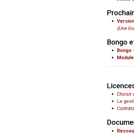
Prochai
Versio
(
Une lic
Bongo e
Bongo
-
Module
Licence
Choisir
Le gest
Contrats
Documen
Ressou