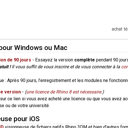
achat
té
hargements
 pour Windows ou Mac
ion de 90 jours
- Essayez la version
complète
pendant 90 jours 
tuit !
Il vous suffit de vous inscrire et de vous connecter à la
co
 : Après 90 jours, l’enregistrement et les modules ne fonctionn
e version
-
(
une licence de Rhino 8 est nécessaire.
)
sur ce lien si vous avez acheté une licence ou que vous avez acc
se ou de votre université.
euse pour iOS
3D
visionneuse de fichiers natifs Rhino 3DM et bien d’autres form