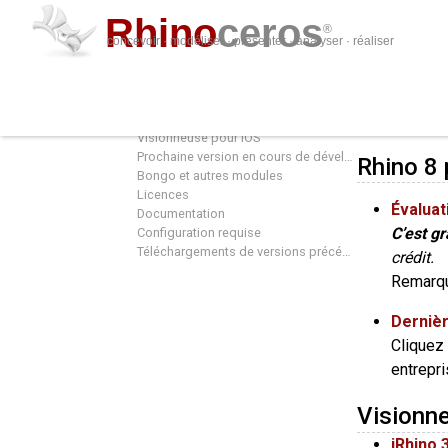
Rhino
ceros
®
concevoir · modéliser · présenter · analyser · réaliser
Téléchargements
Téléc
Rhino 8 pour Windows ou Mac
Visionneuse pour iOS
Prochaine version en cours de développement
Rhino 8
Bongo et autres modules
Licences
Évaluat
Documentation
C’est gra
Configuration requise
Téléchargements de versions précédentes
crédit.
Remarque
Dernièr
Cliquez 
entrepri
Visionn
iRhino 