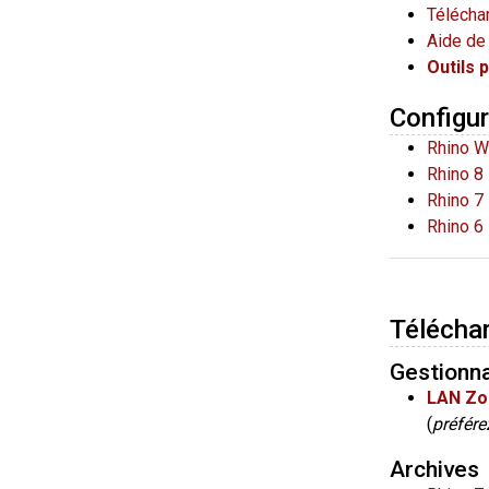
Téléchar
Aide de 
Outils 
Configur
Rhino W
Rhino 8
Rhino 7
Rhino 6
Télécha
Gestionna
LAN Zo
(
préfére
Archives