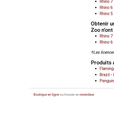
Rhino 7
Rhino 6
Rhino 5
Obtenir u
Zoo n’ont
Rhino 7
Rhino 6
†Les licences
Produits
Flaming
Brazil
- 
Penguin
Boutique en ligne
ou trouver un
revendeur