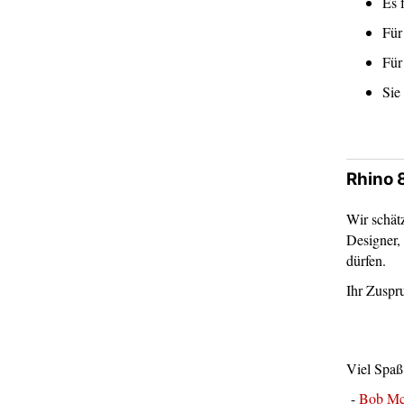
Es 
Fü
Für
Sie
Rhino 
Wir schätz
Designer, 
dürfen.
Ihr Zuspr
Viel Spaß
-
Bob Mc