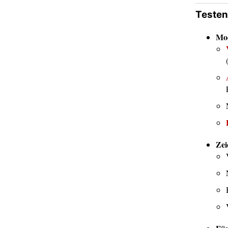
Testen
Mod
Zei