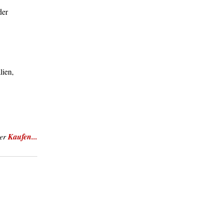
der
lien,
er
Kaufen...