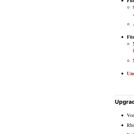
Fü
Für
Und
Upgrad
Vor
Rhi