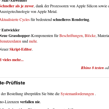
r Mac-Anwender
Schneller als je zuvor
, dank der Prozessoren von Apple Silicon sowie 
Anzeigetechnologie von Apple Metal.
schnelleres Rendering
Aktualisierte Cycles
für bedeutend
.
 Entwickler
Neue Grasshopper
-Komponenten für
Beschriftungen
,
Blöcke
, Materia
Benutzerdaten
und
mehr
.
Skript-Editor
Neuer
.
 vieles mehr...
Rhino 8 testen
od
e-Prüfliste
 der Bestellung überprüfen Sie bitte die
Systemanforderungen
.
verfallen nie
no-Lizenzen
.