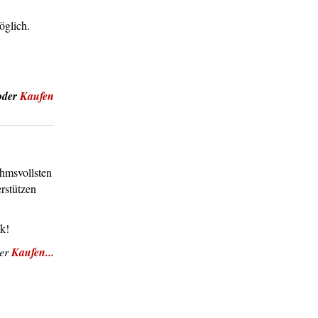
glich.
oder
Kaufen
ahmsvollsten
erstützen
k!
er
Kaufen...