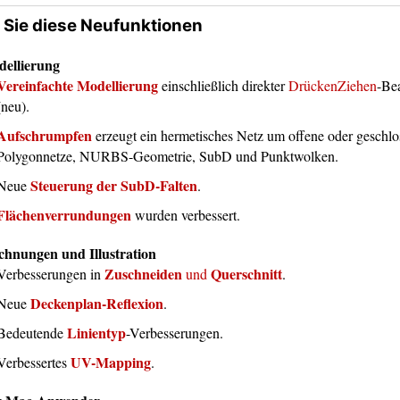
 Sie diese Neufunktionen
ellierung
Vereinfachte Modellierung
einschließlich direkter
DrückenZiehen
-Be
(neu).
Aufschrumpfen
erzeugt ein hermetisches Netz um offene oder geschlo
Polygonnetze, NURBS-Geometrie, SubD und Punktwolken.
Steuerung der SubD-Falten
Neue
.
Flächenverrundungen
wurden verbessert.
chnungen und Illustration
Zuschneiden
Querschnitt
Verbesserungen in
und
.
Deckenplan-Reflexion
Neue
.
Linientyp
Bedeutende
-Verbesserungen.
UV-Mapping
Verbessertes
.