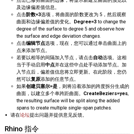
点击已修剪曲面的边缘，将显示新建立曲面的预览以
及边缘偏差值信息。
点击
阶数=3
选项，将曲面的阶数更改为 5，然后观察
曲面和边缘偏差值的变化。
Degree=3
to change the
degree of the surface to degree 5 and observe how
the surface and edge deviation changes.
点击
编辑节点
选项，现在，您可以通过单击曲面上的
点来添加节点。
若要以相等的间隔加入节点，请点击
自动
选项。这相
当于手动启用
中点
并在这些中点处手动添加节点。加
入节点后，偏差值信息将立即更新。在此阶段，您仍
然可以
复原
添加的任意节点。
如果
创建贝塞尔=是
，则将沿着添加的跨度拆分生成的
曲面，以建立多个单跨距曲面。
CreateBeziers=yes
,
the resulting surface will be split along the added
spans to create multiple single-span patches.
请在
论坛
提出问题并提供意见反馈。
Rhino 指令