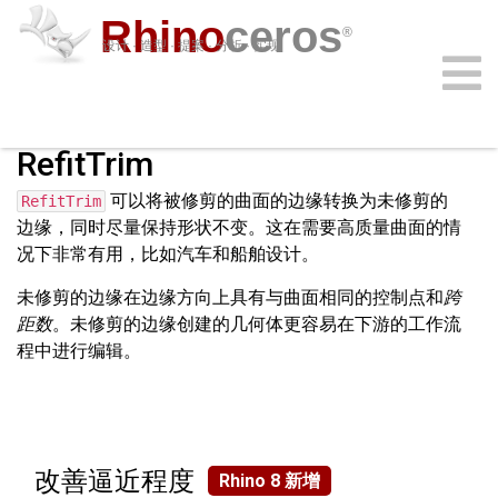
Rhino
ceros
®
设计 · 造型 · 提案 · 分析 · 实现
购买
下载
学习
功能
支持
插件
登录
RefitTrim
可以将被修剪的曲面的边缘转换为未修剪的
RefitTrim
边缘，同时尽量保持形状不变。这在需要高质量曲面的情
况下非常有用，比如汽车和船舶设计。
未修剪的边缘在边缘方向上具有与曲面相同的控制点和
跨
距数
。未修剪的边缘创建的几何体更容易在下游的工作流
程中进行编辑。
改善逼近程度
Rhino 8 新增