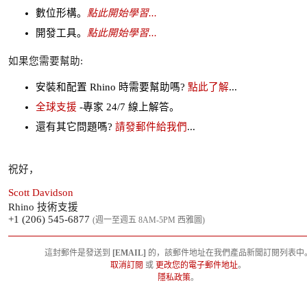
數位形構。
點此開始學習...
開發工具。
點此開始學習...
如果您需要幫助:
安裝和配置 Rhino 時需要幫助嗎?
點此了解
...
全球支援
-專家 24/7 線上解答。
還有其它問題嗎?
請發郵件給我們
...
祝好，
Scott Davidson
Rhino 技術支援
+1 (206) 545-6877
(週一至週五 8AM-5PM 西雅圖)
這封郵件是發送到
[EMAIL]
的，該郵件地址在我們產品新聞訂閱列表中
取消訂閱
或
更改您的電子郵件地址
。
隱私政策
。