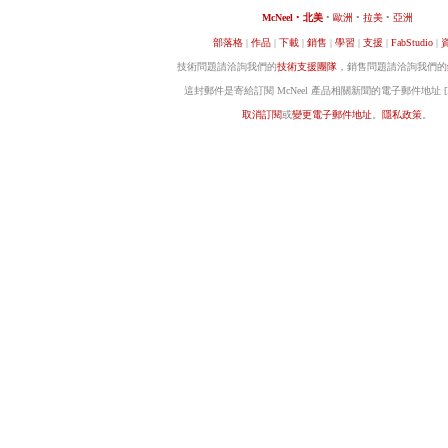
McNeel
•
北美
•
歐洲
•
拉美
•
亞洲
部落格
|
作品
|
下載
|
銷售
|
學習
|
支援
|
FabStudio
|
技術問題請洽詢我們的
技術支援團隊
，銷售問題請洽詢我們的
這封郵件是寄給訂閱 McNeel 產品相關新聞的電子郵件地址 [E
取消訂閱
或
變更電子郵件地址
。
隱私政策
。