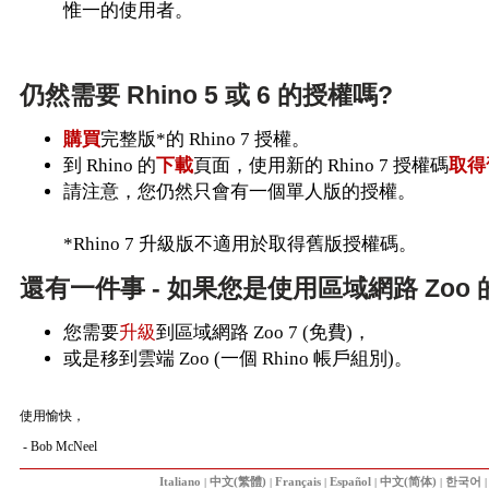
惟一的使用者。
仍然需要 Rhino 5 或 6 的授權嗎?
購買
完整版*的 Rhino 7 授權。
到 Rhino 的
下載
頁面，使用新的 Rhino 7 授權碼
取得
請注意，您仍然只會有一個單人版的授權。
*Rhino 7 升級版不適用於取得舊版授權碼。
還有一件事 - 如果您是使用區域網路 Zoo 的
您需要
升級
到區域網路 Zoo 7 (免費)，
或是移到雲端 Zoo (一個 Rhino 帳戶組別)。
使用愉快，
- Bob McNeel
Italiano
|
中文(繁體)
|
Français
|
Español
|
中文(简体)
|
한국어