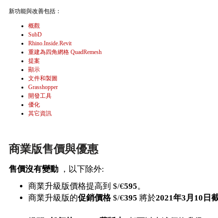
新功能與改善包括：
概觀
SubD
Rhino.Inside.Revit
重建為四角網格 QuadRemesh
提案
顯示
文件和製圖
Grasshopper
開發工具
優化
其它資訊
商業版售價與優惠
售價沒有變動
，以下除外:
商業升級版價格提高到 $/€
595
。
商業升級版的
促銷價格
$/€
395
將於
2021年3月10日