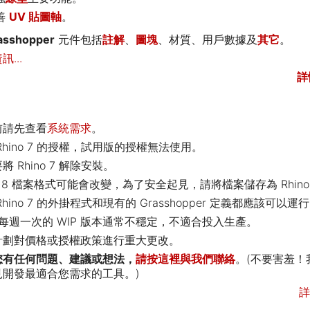
善
UV 貼圖軸
。
asshopper
元件包括
註解
、
圖塊
、材質、用戶數據及
其它
。
...
詳
前
請先查看
系統需求
。
Rhino 7 的授權，試用版的授權無法使用。
將 Rhino 7 解除安裝。
no 8 檔案格式可能會改變，為了安全起見，請將檔案儲存為 Rhino
Rhino 7 的外掛程式和現有的 Grasshopper 定義都應該可以運
: 每週一次的 WIP 版本通常不穩定，不適合投入生產。
計劃對價格或授權政策進行重大更改。
您有任何問題、建議或想法，
請按這裡與我們聯絡
。(不要害羞！
見開發最適合您需求的工具。)
詳