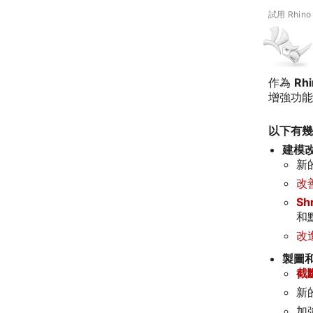
試用 Rhino
作為
Rh
增強功能
以下有幾
建模
新
改
Sh
和
改
製圖
截
新
加