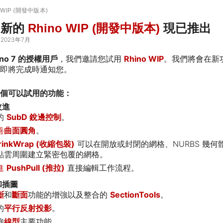
 WIP (開發中版本)
新的
Rhino WIP (開發中版本)
現已推出
2023年7月
ino 7 的授權用戶
，我們邀請您試用
Rhino WIP
。我們將會在新
即將完成時通知您。
個可以試用的功能：
改進
的
SubD 銳邊控制
。
善
曲面圓角
。
rinkWrap (收縮包裝)
可以在開放或封閉的網格、NURBS 幾何體
點雲周圍建立緊密包覆的網格。
進
PushPull (推拉)
直接編輯工作流程。
和插圖
斷
和
斷面
功能的增強以及整合的
SectionTools
。
的
平行反射投影
。
強
線型
主要功能。