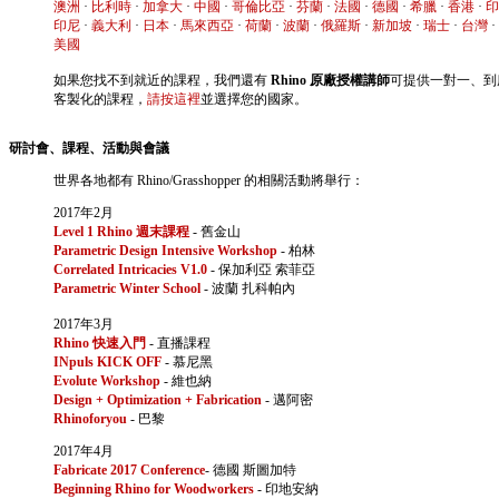
澳洲
·
比利時
·
加拿大
·
中國
·
哥倫比亞
·
芬蘭
·
法國
·
德國
·
希臘
·
香港
·
印
印尼
·
義大利
·
日本
·
馬來西亞
·
荷蘭
·
波蘭
·
俄羅斯
·
新加坡
·
瑞士
·
台灣
·
美國
如果您找不到就近的課程，我們還有
Rhino 原廠授權講師
可提供一對一、到
客製化的課程，
請按這裡
並選擇您的國家。
研討會、課程、活動與會議
世界各地都有 Rhino/Grasshopper 的相關活動將舉行：
2017年2月
Level 1 Rhino 週末課程
- 舊金山
Parametric Design Intensive Workshop
- 柏林
Correlated Intricacies V1.0
- 保加利亞 索菲亞
Parametric Winter School
- 波蘭 扎科帕內
2017年3月
Rhino 快速入門
- 直播課程
INpuls KICK OFF
- 慕尼黑
Evolute Workshop
- 維也納
Design + Optimization + Fabrication
- 邁阿密
Rhinoforyou
- 巴黎
2017年4月
Fabricate 2017 Conference
- 德國 斯圖加特
Beginning Rhino for Woodworkers
- 印地安納