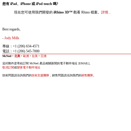
您有 iPad、iPhone 或 iPod touch 嗎?
現在您可使用我們開發的
iRhino 3D™
觀看 Rhino 檔案。
詳情...
Best regards,
-
Jody Mills
專線：+1 (206) 634-4571
電話：+1 (206) 545-7000
McNeel
•
北美
•
歐洲
•
拉美
•
亞洲
這封郵件是寄給訂閱 McNeel 產品相關新聞的電子郵件地址 [EMAIL]。
取消訂閱
或
變更電子郵件地址
技術問題請洽詢我們的
技術支援團隊
，銷售問題請洽詢我們的
銷售團隊
。