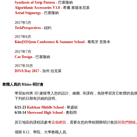
Synthesis of Strip Pattern
- 巴塞隆納
Algorithmic Accessories V3.0
- 希臘 塞薩洛尼基
Aerial Stigmergy
- 巴塞隆納
2017年5月
TechPerspectives
- 紐約
2017年6月
Kine[SIS]tem Conference & Summer School
- 葡萄牙 里斯本
2017年7月
Car Design
- 巴塞隆納
2017年10月
DIVA Day 2017
- 加州 伯克萊
教職人員的 Rhino 研討會
學習如何將 3D 建模導入您的設計、繪圖...等課程，免除學習其它軟體的負
下列的日期有詳細的說明。
6/21-23
Kulshan Middle School
- 華盛頓
6/10-14
Sherwood High School
- 奧勒岡
其它地區的課程請參考
這個網頁
，需要在您的學校開辦研討會請
與我們聯絡
僅限 K12、學院、大學教職人員。