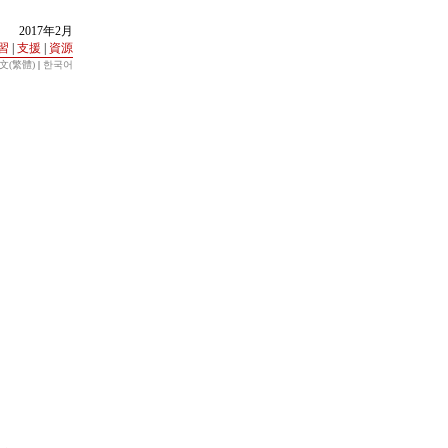
2017年2月
習
|
支援
|
資源
文(繁體)
|
한국어