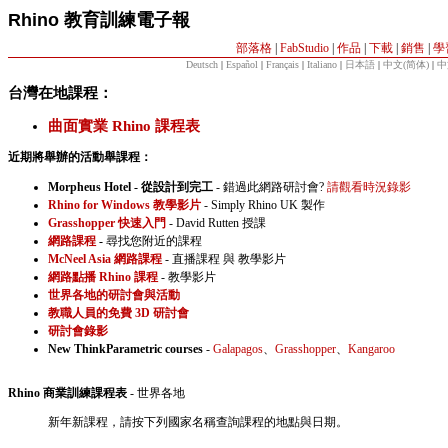
Rhino 教育訓練電子報
部落格
|
FabStudio
|
作品
|
下載
|
銷售
|
學
Deutsch
|
Español
|
Français
|
Italiano
|
日本語
|
中文(简体)
|
中
台灣在地課程：
曲面實業 Rhino 課程表
近期將舉辦的活動舉課程：
Morpheus Hotel - 從設計到完工
- 錯過此網路研討會?
請觀看時況錄影
Rhino for Windows 教學影片
- Simply Rhino UK 製作
Grasshopper 快速入門
- David Rutten 授課
網路課程
-
尋找您附近的課程
McNeel Asia 網路課程
- 直播課程 與 教學影片
網路點播 Rhino 課程
- 教學影片
世界各地的研討會與活動
教職人員的免費 3D 研討會
研討會錄影
New ThinkParametric courses
-
Galapagos
、
Grasshopper
、
Kangaroo
Rhino 商業訓練課程表
- 世界各地
新年新課程，請按下列國家名稱查詢課程的地點與日期。