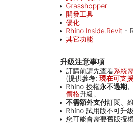
Grasshopper
開發工具
優化
Rhino.Inside.Revit
- 
其它功能
升級注意事項
訂購前請先查看
系統
(提供參考:
現在
可支援 A
Rhino 授權
永不過期
價格
升級。
不需額外支付
訂閱、
Rhino 試用版不可升
您可能會需要舊版授