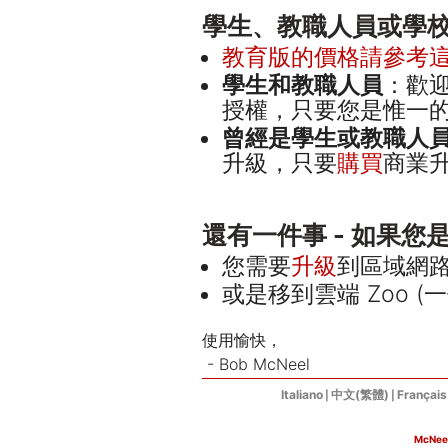
學生、教職人員或學
教育版的價格請參考
學生和教職人員
：歡
授權，只要您是惟一
曾經是學生或教職人
升級，只要
購買
商業
還有一件事 - 如果您是使
您需要
升級
到區域網路 
或是移到雲端 Zoo (一
使用愉快，
- Bob McNeel
Italiano
中文(繁體)
Français
|
|
McNee