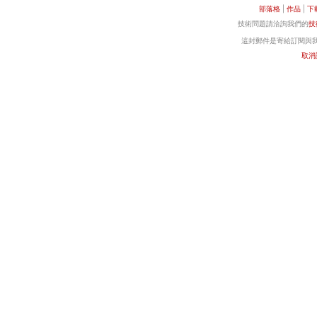
部落格
|
作品
|
下
技術問題請洽詢我們的
技
這封郵件是寄給訂閱與我們
取消