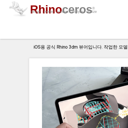
Rhino
ceros
®
design · model · present · analyze · realize
iRhino3D
iOS용 공식 Rhino 3dm 뷰어입니다. 작업한 모