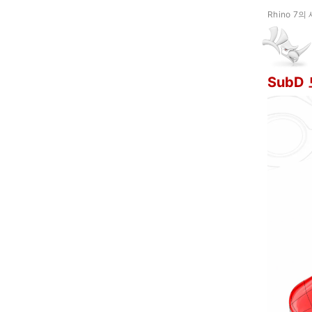
Rhino 7의
SubD