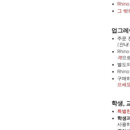
Rhino.
그 밖
업그레
주문
(안내
Rhi
격
으
별도의
Rhi
구매하
으세요
학생, 
특별한
학생과
사용하