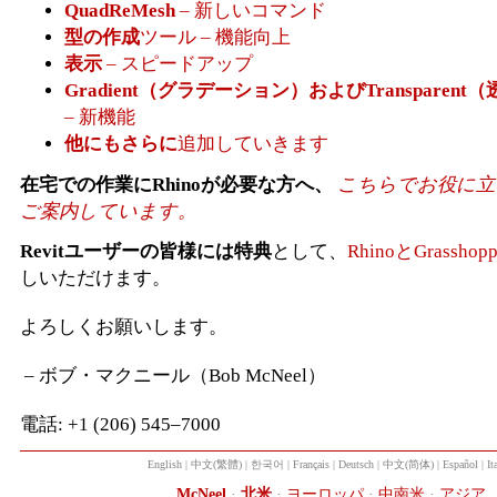
QuadReMesh
– 新しいコマンド
型の作成
ツール – 機能向上
表示
– スピードアップ
Gradient（グラデーション）およびTransparen
– 新機能
他にもさらに
追加していきます
在宅での作業にRhinoが必要な方へ、
こちらでお役に立
ご案内しています。
Revitユーザーの皆様には特典
として、
RhinoとGrasshop
しいただけます。
よろしくお願いします。
– ボブ・マクニール（Bob McNeel）
電話: +1 (206) 545–7000
English
|
中文(繁體)
|
한국어
|
Français
|
Deutsch
|
中文(简体)
|
Español
|
It
McNeel
·
北米
·
ヨーロッパ
·
中南米
·
アジア