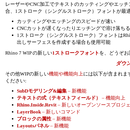
レーザーやCNC加工でテキストのカッティングやエッチ
合、1ストローク（シングルストローク）フォントが最適
カッティングやエッチングのスピードが速い
CNCカットが遅くなったりエッチングで溶け落ち
1ストローク（シングルストローク）フォントはRhi
出しサーフェスを作成する場合も使用可能
Rhino 7 WIP の新しい
1ストロークフォント
を、どうぞお
ダウ
その他WIPの新しい
機能や機能向上
には以下が含まれま
ください:
SubDモデリング&編集
– 新機能
テキストの式（テキストフィールド）
– 機能向上
Rhino.Inside.Revit
– 新しいオープンソースプロジ
LayerBook
– 新しいコマンド
ブロックの属性
– 新機能
Layoutsパネル
– 新機能