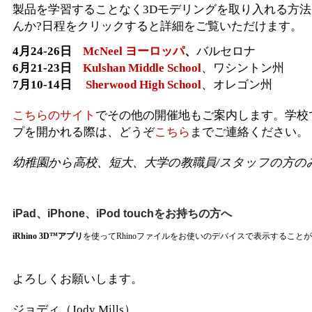
製品を学習することなく3Dモデリングを取り入れる方
んか?日程をクリックすると詳細をご覧いただけます。
4月24-26日
McNeel ヨーロッパ
、
バルセロナ
6月21-23日
Kulshan Middle School
、ワシントン州
7月10-14日
Sherwood High School
、オレゴン州
こちらのサイト
でその他の開催地もご案内します。学校
プを開かれる際は、どうぞ
こちら
までご連絡ください。
幼稚園から高校、短大、大学の教職員/スタッフの方の
iPad、iPhone、iPod touchをお持ちの方へ
iRhino 3D™アプリ
を使ってRhinoファイルをお使いのデバイスで表示すること
よろしくお願いします。
ジョディ（Jody Mills）