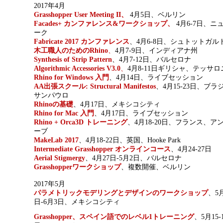
2017年4月
Grasshopper User Meeting II、
4月5日、ベルリン
Facades+ カンファレンス&ワークショップ、
4月6-7日、ニ
ーク
Fabricate 2017 カンファレンス
、4月6-8日、シュトットガル
木工職人のためのRhino
、
4月7-9日、インディアナ州
Synthesis of Strip Pattern
、4月7-12日、バルセロナ
Algorithmic Accessories V3.0
、
4月8-11日ギリシャ、テッサロ
Rhino for Windows 入門
、4月14日、ライブセッション
AA出張スクール: Structural Manifestos
、4月15-23日、ブラ
サンパウロ
Rhinoの基礎
、4月17日、メキシコシティ
Rhino for Mac 入門
、4月17日、ライブセッション
Rhino + Orca3D トレーニング
、4月18-20日、フランス、ア
ーブ
MakeLab 2017
、4月18-22日、
英国、Hooke Park
Intermediate Grasshopper オンラインコース
、4月24-27日
Aerial Stigmergy
、4月27日-5月2日、バルセロナ
Grasshopperワークショップ
、複数開催、ベルリン
2017年5月
パラメトリックモデリングとデザインのワークショップ
、5
日-6月3日、メキシコシティ
Grasshopper、スペイン語でのレベル1トレーニング
、5月15-