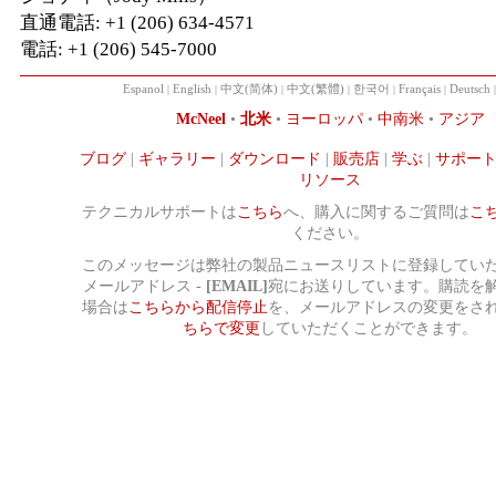
直通電話: +1 (206) 634-4571
電話: +1 (206) 545-7000
Espanol
|
English
|
中文(简体)
|
中文(繁體)
|
한국어
|
Français
|
Deutsch
McNeel
•
北米
•
ヨーロッパ
•
中南米
•
アジア
ブログ
|
ギャラリー
|
ダウンロード
|
販売店
|
学ぶ
|
サポー
リソース
テクニカルサポートは
こちら
へ、購入に関するご質問は
こ
ください。
このメッセージは弊社の製品ニュースリストに登録してい
メールアドレス -
[EMAIL]
宛にお送りしています。購読を
場合は
こちらから配信停止
を、メールアドレスの変更をさ
ちらで変更
していただくことができます。