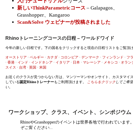
入門チュートリアル
シリーズ
新しいThinkParametricコース
– Galapagos、
Grasshopper、Kangaroo
Scan&Solve ウェビナーが投稿されました
Rhinoトレーニングコースの日程 – ワールドワイド
今年の新しい日程です。下の国名をクリックすると現在の日程リストをご覧頂
オーストリア
·
ベルギー
·
カナダ
·
コロンビア
·
デンマーク
·
フィンランド
·
フ
·
香港
·
インド
·
インドネシア
·
イタリア
·
日本
·
マレーシア
·
メキシコ
·
オラン
スイス
·
台湾
·
英国
·
米国
お近くのクラスが見つからない方は、マンツーマンやオンサイト、カスタマイ
している
認定Rhinoトレーナー
もご利用頂けます。
こちらをクリック
してご希
い。
ワークショップ、クラス、イベント、シンポジウム
RhinoやGrasshopperのイベントは世界各地で行われています
ぞご覧ください...