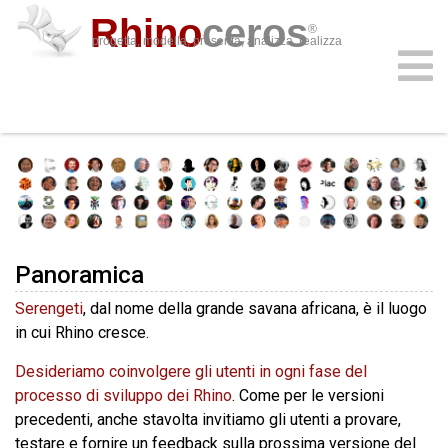
Rhino
ceros
®
progetta, modella, presenta, analizza, realizza
Serengeti
funzionalità
formazione
download
supporto
acquista
plug-in
accedi
Panoramica
Serengeti
, dal nome della grande savana africana, è il luogo
in cui Rhino cresce.
Desideriamo coinvolgere gli utenti in ogni fase del
processo di sviluppo dei Rhino
. Come per le versioni
precedenti, anche stavolta invitiamo gli utenti a provare,
testare e fornire un feedback sulla prossima versione del