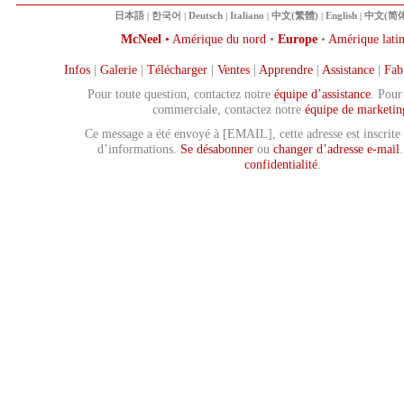
日本語
|
한국어
|
Deutsch
|
Italiano
|
中文(繁體)
|
English
|
中文(简体
McNeel
•
Amérique du nord
•
Europe
•
Amérique lati
Infos
|
Galerie
|
Télécharger
|
Ventes
|
Apprendre
|
Assistance
|
Fab
Pour toute question, contactez notre
équipe d’assistance
. Pour
commerciale, contactez notre
équipe de marketin
Ce message a été envoyé à [EMAIL], cette adresse est inscrite 
d’informations.
Se désabonner
ou
changer d’adresse e-mail
confidentialité
.