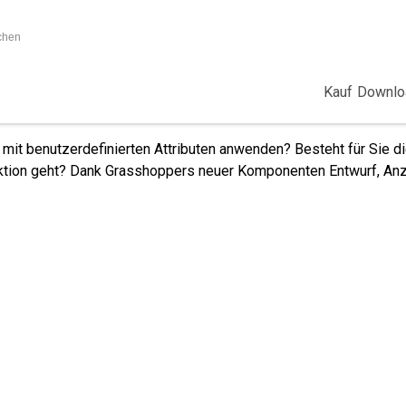
ichen
Kauf
Downlo
ibute
Neu in 8
 mit benutzerdefinierten Attributen anwenden? Besteht für Sie d
tion geht? Dank Grasshoppers neuer Komponenten Entwurf, Anzei