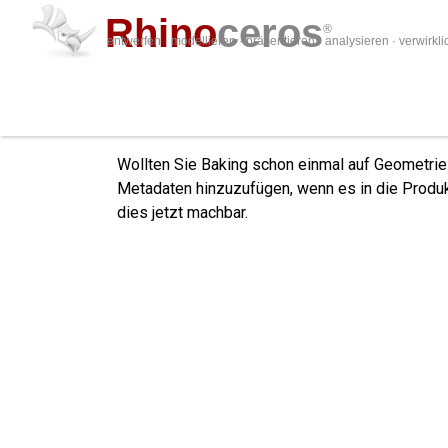
Rhino
ceros
®
entwerfen · modellieren · präsentieren · analysieren · verwirkl
Grasshopper: Objektattr
Wollten Sie Baking schon einmal auf Geometrie
Metadaten hinzuzufügen, wenn es in die Produk
dies jetzt machbar.