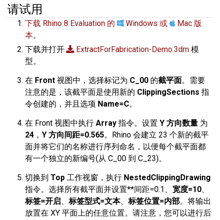
请试用
下载 Rhino 8 Evaluation 的
Windows 或
Mac 版
本
。
下载并打开
ExtractForFabrication-Demo.3dm
模
型。
在
Front
视图中，选择标记为
C_00
的
截平面
。需要
注意的是，该截平面是使用新的
ClippingSections
指
令创建的，并且选项
Name=C
。
在 Front 视图中执行
Array
指令。设置
Y 方向数量
为
24
，
Y 方向间距=0.565
。Rhino 会建立 23 个新的截平
面并将它们的名称进行序列命名，以便每个截平面都
有一个独立的新编号(从 C_00 到 C_23)。
切换到
Top
工作视窗，执行
NestedClippingDrawing
指令。选择所有截平面并设置**间距=0.1、
宽度=10
、
标签=开启
、
标签型式=文本
、
标签位置=内部
。将输出
放置在 XY 平面上的任意位置。请注意，您可以进行后