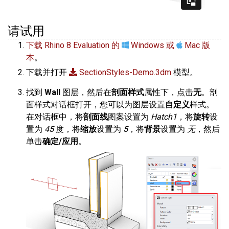
请试用
下载 Rhino 8 Evaluation 的
Windows 或
Mac 版
本
。
下载并打开
SectionStyles-Demo.3dm
模型。
找到
Wall
图层，然后在
剖面样式
属性下，点击
无
。剖
面样式对话框打开，您可以为图层设置
自定义
样式。
在对话框中，将
剖面线
图案设置为
Hatch1
，将
旋转
设
置为
45
度，将
缩放
设置为
5
，将
背景
设置为
无
，然后
单击
确定/应用
。