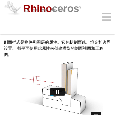
Rhino
ceros
®
设计 · 造型 · 提案 · 分析 · 实现
剖面样式
新功能 8
购买
下载
学习
功能
支持
插件
登录
剖面样式是物件和图层的属性。它包括剖面线、填充和边界
设置。 截平面使用此属性来创建模型的剖面视图和工程
图。