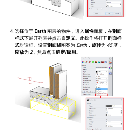
选择位于
Earth
图层的物件，进入
属性
面板，在
剖面
样式
下展开列表并点击
自定义
。此操作将打开
剖面样
式
对话框。设置
剖面线
图案为
Earth
，
旋转
为
45
度，
缩放
为
2
，然后点击
确定/应用
。