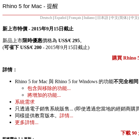
Rhino 5 for Mac - 提醒
Deutsch
|
Español
|
Français
|
Italiano
|
日本語
|
中文(简体)
|
中文
新上市特價 - 2015年9月15日截止
新品上市
限時優惠
價格為
US$/€ 295
。
(
可省下
US$/€ 200
- 2015年9月15日截止)
購買 Rhino 5 
詳情：
Rhino 5 for Mac 與 Rhino 5 for Windows 的功能
不完全相同
包含與移除的功能...
將增加的功能...
系統需求
只透過電子銷售系統販售... (即使透過您當地的經銷商購買
同樣提供教育版本。
詳情...
更多詳情...
下載 90