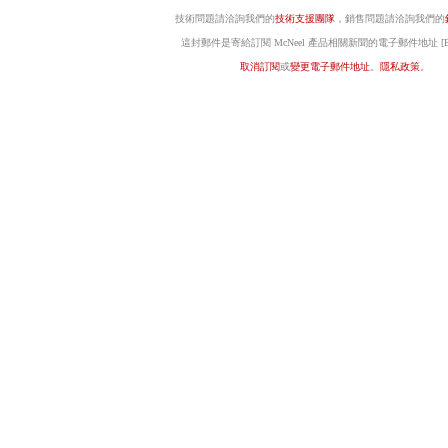
技術問題請洽詢我們的
技術支援團隊
，銷售問題請洽詢我們的
這封郵件是寄給訂閱 McNeel 產品相關新聞的電子郵件地址 [E
取消訂閱
或
變更電子郵件地址
。
隱私政策
。