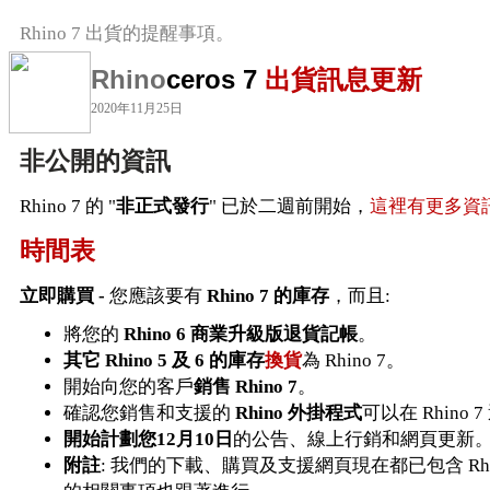
Rhino 7 出貨的提醒事項。
Rhino
ceros 7
出貨訊息更新
2020年11月25日
非公開的資訊
Rhino 7 的 "
非正式發行
" 已於二週前開始，
這裡有更多資訊.
時間表
立即購買 -
您應該要有
Rhino 7 的庫存
，而且:
將您的
Rhino 6 商業升級版
退貨記帳
。
其它 Rhino 5 及 6 的庫存
換貨
為 Rhino 7。
開始向您的客戶
銷售 Rhino 7
。
確認您銷售和支援的
Rhino 外掛程式
可以在 Rhino 
開始計劃您12月10日
的公告、線上行銷和網頁更新
附註
: 我們的下載、購買及支援網頁現在都已包含 Rhi