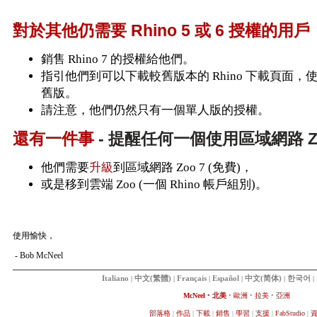
對於其他仍需要 Rhino 5 或 6 授權的用戶
銷售 Rhino 7 的授權給他們。
指引他們到可以下載較舊版本的 Rhino 下載頁面，使用新
舊版。
請注意，他們仍然只有一個單人版的授權。
還有一件事
- 提醒任何一個使用區域網路 Zoo
他們需要
升級
到區域網路 Zoo 7 (免費)，
或是移到雲端 Zoo (一個 Rhino 帳戶組別)。
使用愉快，
- Bob McNeel
Italiano
|
中文(繁體)
|
Français
|
Español
|
中文(简体)
|
한국어
|
McNeel
•
北美
•
歐洲
•
拉美
•
亞洲
部落格
|
作品
|
下載
|
銷售
|
學習
|
支援
|
FabStudio
|