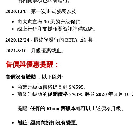
的相關事項也跟著進行。
2020.12/9 -
第一次正式發表以及:
向大家宣布 90 天的升級促銷。
線上行銷和支援相關資訊準備就緒。
2020.12/24 -
最終預發行的 BETA 版到期。
2021.3/10
- 升級優惠截止。
售價與優惠提醒：
售價沒有變動
，以下除外:
商業升級版價格提高到 $/€
595
。
商業升級版的
促銷價格
$/€
395
將於
2020 年 3 月 1
提醒:
任何的 Rhino 舊版本
都可以上述價格升級。
附註: 經銷商折扣沒有變更。