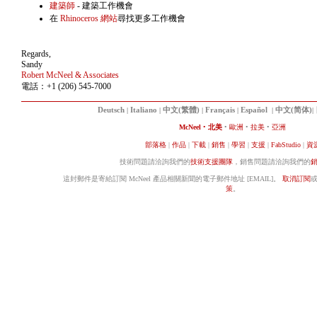
建築師
- 建築工作機會
在
Rhinoceros 網站
尋找更多工作機會
Regards,
Sandy
Robert McNeel & Associates
電話：+1 (206) 545-7000
Deutsch
|
Italiano
|
中文(繁體)
|
Français
|
Español
|
中文(简体)
|
McNeel
•
北美
•
歐洲
•
拉美
•
亞洲
部落格
|
作品
|
下載
|
銷售
|
學習
|
支援
|
FabStudio
|
資
技術問題請洽詢我們的
技術支援團隊
，銷售問題請洽詢我們的
這封郵件是寄給訂閱 McNeel 產品相關新聞的電子郵件地址 [EMAIL]。
取消訂閱
策
。