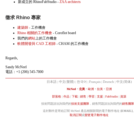
新成立的 RhinoFabStudio -
ZAA architects
徵求 Rhino 專家
建築師
- 工作機會
Rhino 相關的工作機會
- Coroflot board
我們的
網站
上的工作機會
軟體開發與 CAD 工程師
- CHAM 的工作機會
Regards,
Sandy McNeel
電話：+1 (206) 545-7000
日本語
|
中文(繁體)
|
한국어
|
Français
|
Deutsch
|
中文(简体)
McNeel
•
北美
•
歐洲
•
拉美
•
亞洲
部落格
|
作品
|
下載
|
銷售
|
學習
|
支援
|
FabStudio
|
資源
技術問題請洽詢我們的
技術支援團隊
，銷售問題請洽詢我們的
銷售團隊
這封郵件是寄給訂閱 McNeel 產品相關新聞的電子郵件地址
[EMAIL]
取消訂閱
或
變更電子郵件地址