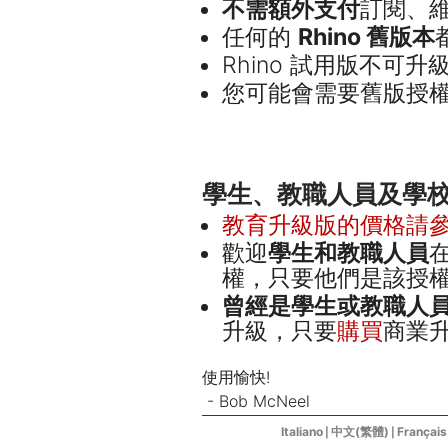
不需額外支付
訂閱、
任何的
Rhino 舊版本
Rhino 試用版不可升
您可能會需要舊版授
學生、教職人員及學
教育升級版的價格請
歡迎
學生
和教職人員
權，只要他們是該授
曾經是
學生
或教職人
升級，只要
購買
商業
使用愉快!
- Bob McNeel
Italiano
中文(繁體)
Français
|
|