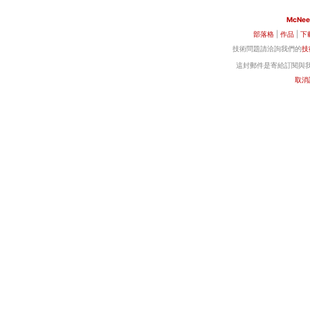
McNee
部落格
|
作品
|
下
技術問題請洽詢我們的
技
這封郵件是寄給訂閱與我們
取消