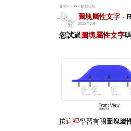
發現 Rhino 7 的新功能
圖塊屬性文字
- 
2022年5月
您試過
圖塊屬性文字
嗎
按
這裡
學習有關
圖塊屬