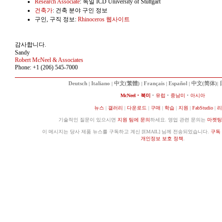
Research Associate
: 독일 ICD University of Stuttgart
건축가
: 건축 분야 구인 정보
구인, 구직 정보:
Rhinoceros 웹사이트
감사합니다.
Sandy
Robert McNeel & Associates
Phone: +1 (206) 545-7000
Deutsch
|
Italiano
|
中文(繁體)
|
Français
|
Español
|
中文(简体)
|
McNeel
•
북미
•
유럽
•
중남미
•
아시아
뉴스
|
갤러리
|
다운로드
|
구매
|
학습
|
지원
|
FabStudio
|
리
기술적인 질문이 있으시면
지원 팀에 문의
하세요. 영업 관련 문의는
마켓팅
이 메시지는 당사 제품 뉴스를 구독하고 계신 [EMAIL] 님께 전송되었습니다.
구독
개인정보 보호 정책
.