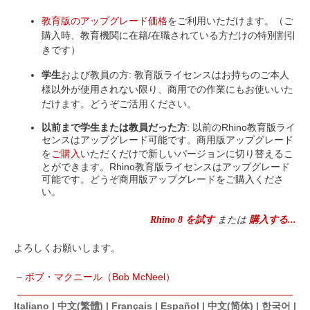
教育版のアップグレード価格
をご利用いただけます。（ご
購入時、教育機関に在籍/在職されている方だけの特別割引
きです）
学生
および教員の方: 教育版ライセンスはお持ちのご本人
様以外が使用されない限り、商用での作業にもお使いいた
だけます。どうぞご活用ください。
以前まで学生または教員だった方
: 以前のRhino教育版ライ
センスはアップグレード可能です。商用版アップグレード
を
ご購入
いただくだけで新しいバージョンに切り替えるこ
とができます。Rhino教育版ライセンスはアップグレード
可能です。どうぞ商用版アップグレードをご購入くださ
い。
Rhino 8 を試す
または
購入する...
よろしくお願いします。
–
ボブ・マクニール（Bob McNeel）
Italiano
|
中文(繁體)
|
Français
|
Español
|
中文(简体)
|
한국어
|