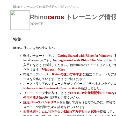
Rhinoトレーニングの最新情報をご覧ください...
Rhino
ceros
トレーニング情
2020年7月
特集
Rhinoの使い方を勉強中の方へ
弊社のチュートリアル、
Getting Started with Rhino for Windows
（R
for Windows 入門）、
Getting Started with Rhino 6 for Mac
（Rhino 6 
入門）をどうぞお試しください。他のRhinoのチュートリアルもご
ただけます（
Windows
、
Mac
）
弊社ウェブページ、
Rhinoの使い方を学ぶ
に役立つチュートリア
ースを投稿しています。どうぞご覧ください。
オーストラリアのシドニー大学がマイペースで学べるオンライン
Robotics in Architecture & Construction
を新設しました。
リモートワーク中の方は、どうぞ
COVID-19対策期間中にRhino
使用する方法
の弊社記事をご覧ください。
認定Rhinoスペシャリスト
を目指しておられる方のために、弊社で
スパートや教員のための認定を行っています。
教育機関向けには特別料金の
Rhinoアカデミック試験
を提供してい