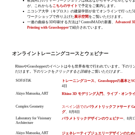
教員向けのサマーワークショップは残念ながらキャンセルとなり
が、これからも
こちらのサイト
で予定をご案内します。
ニコシア大学（キプロス）の建築学部が全てオンラインで行った5
ワークショップで作り上げた
展示空間
をご覧いただけます。
一連の曲線を3D印刷する方法は? ControlMADの新書、
Advanced 3
Printing with Grasshopper
で紹介されています。
オンライントレーニングコースとウェビナー
RhinoやGrasshopperのイベントは今も世界各地で行われています。
だけます。下のリンクを
クリック
すると詳細をご覧いただけます...
SOFiSTiK
トレーニングコース、Grasshoppeの基本とSO
4日
Akiyo Matsuoka, ART
Rhino 3D モデリング入門、ライブ・オンラ
Complex Geometry
スペイン語での
パラメトリックファサード Gra
グ
、8月8日
Laboratory for Visionary
パラメトリックデザインのウェビナー
、8月17
Architecture
Akiyo Matsuoka, ART
ジェネレーティブジュエリーデザインのための中級