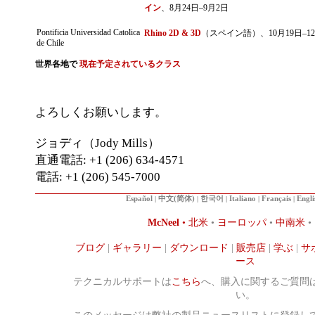
イン
、8月24日–9月2日
Pontificia Universidad Catolica
Rhino 2D & 3D
（スペイン語）、10月19日–1
de Chile
世界各地で
現在予定されているクラス
よろしくお願いします。
ジョディ（Jody Mills）
直通電話: +1 (206) 634-4571
電話: +1 (206) 545-7000
Español
|
中文(简体)
|
한국어
|
Italiano
|
Français
|
Engli
McNeel
•
北米
•
ヨーロッパ
•
中南米
•
ブログ
|
ギャラリー
|
ダウンロード
|
販売店
|
学ぶ
|
サ
ース
テクニカルサポートは
こちら
へ、購入に関するご質問
い。