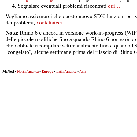
Segnalare eventuali problemi riscontrati
qui…
Vogliamo assicurarci che questo nuovo SDK funzioni per vo
dei problemi,
contattateci
.
Nota
: Rhino 6 è ancora in versione work-in-progress (WI
delle piccole modifiche fino a quando Rhino 6 non sarà pr
che dobbiate ricompilare settimanalmente fino a quando l
"congelato", alcune settimane prima del rilascio di Rhino 6
McNeel
•
North America
•
Europe
•
Latin America
•
Asia