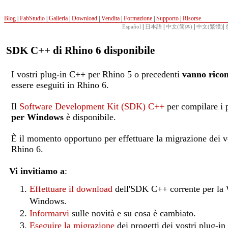
Blog
|
FabStudio
|
Galleria
|
Download
|
Vendita
|
Formazione
|
Supporto
|
Risorse
|
|
|
|
Español
日本語
中文(简体)
中文(繁體)
SDK C++ di Rhino 6 disponibile
I vostri plug-in C++ per Rhino 5 o precedenti
vanno ricom
essere eseguiti in Rhino 6.
Il
Software Development Kit (SDK) C++
per compilare i 
per Windows
è disponibile.
È il momento opportuno per effettuare la migrazione dei vo
Rhino 6.
Vi invitiamo a
:
Effettuare il download
dell'SDK C++ corrente per la 
Windows.
Informarvi
sulle novità e su cosa è cambiato.
Eseguire la migrazione
dei progetti dei vostri plug-in