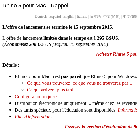
Rhino 5 pour Mac - Rappel
Deutsch
|
Español
|
English
|
Italiano
|
日本語
|
中文(简体)
|
中文(繁
L'offre de lancement se termine le 15 septembre 2015.
L'offre de lancement
limitée dans le temps
est à
295 €/$US
.
(
Économisez
200
€/$ US jusqu'au 15 septembre 2015)
Acheter Rhino 5 pou
Détails :
Rhino 5 pour Mac n'est
pas pareil
que Rhino 5 pour Windows
Ce que vous trouverez, ce que vous ne trouverez pas...
Ce qui arrivera plus tard...
Configuration requise
Distribution électronique uniquement.... même chez les revende
Des tarifs spéciaux pour l'éducation sont disponibles.
Informatio
Plus d'informations...
Essayez la version d'évaluation de 90