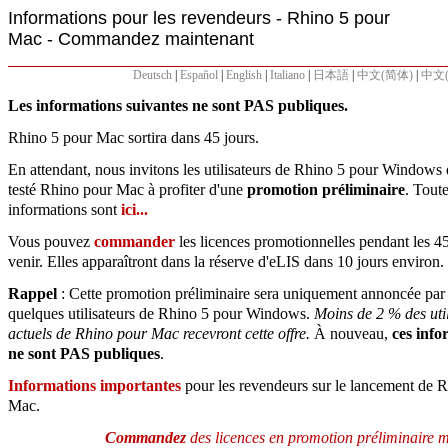
Informations pour les revendeurs - Rhino 5 pour
Mac - Commandez maintenant
Deutsch
|
Español
|
English
|
Italiano
|
日本語
|
中文(简体)
|
中文
Les informations suivantes ne sont PAS publiques.
Rhino 5 pour Mac sortira dans 45 jours.
En attendant, nous invitons les utilisateurs de Rhino 5 pour Windows 
testé Rhino pour Mac à profiter d'une
promotion préliminaire
. Toute
informations sont
ici...
Vous pouvez
commander
les licences promotionnelles pendant les 45
venir. Elles apparaîtront dans la réserve d'eLIS dans 10 jours environ.
Rappel
: Cette promotion préliminaire sera uniquement annoncée pa
quelques utilisateurs de Rhino 5 pour Windows.
Moins de 2 % des util
actuels de Rhino pour Mac recevront cette offre.
À nouveau,
ces
info
ne sont PAS publiques
.
Informations importantes
pour les revendeurs sur le lancement de 
Mac.
Commandez
des licences en promotion préliminaire m