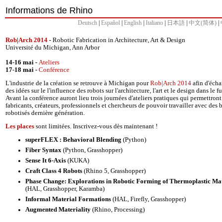
Informations de Rhino
Deutsch
|
Español
|
English
|
Italiano
|
日本語
|
中文(简体)
|
Rob|Arch 2014
-
Robotic Fabrication in Architecture, Art & Design
Université du Michigan, Ann Arbor
14-16 mai -
Ateliers
17-18 mai -
Conférence
L'industrie de la création se retrouve à Michigan pour
Rob|Arch 2014
afin d'éch
des idées sur le l'influence des robots sur l'architecture, l'art et le design dans le fu
Avant la conférence auront lieu trois journées d'ateliers pratiques qui permettron
fabricants, créateurs, professionnels et chercheurs de pouvoir travailler avec des 
robotisés dernière génération.
Les places
sont limitées. Inscrivez-vous dès maintenant !
superFLEX : Behavioral Blending
(Python)
Fiber Syntax
(Python, Grasshopper)
Sense It 6-Axis
(KUKA)
Craft Class 4 Robots
(Rhino 5, Grasshopper)
Phase Change: Explorations in Robotic Forming of Thermoplastic Mat
(HAL, Grasshopper, Karamba)
Informal Material Formations
(HAL, Firefly, Grasshopper)
Augmented Materiality
(Rhino, Processing)