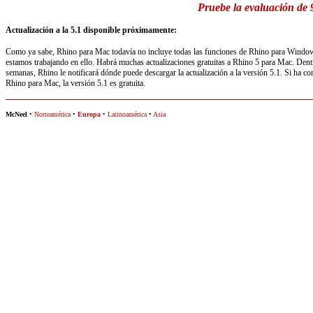
Pruebe la evaluación de 9
Actualización a la 5.1 disponible próximamente:
Como ya sabe, Rhino para Mac todavía no incluye todas las funciones de Rhino para Windo
estamos trabajando en ello. Habrá muchas actualizaciones gratuitas a Rhino 5 para Mac. Dent
semanas, Rhino le notificará dónde puede descargar la actualización a la versión 5.1. Si ha c
Rhino para Mac, la versión 5.1 es gratuita.
McNeel
•
Norteamérica
•
Europa
•
Latinoamérica
•
Asia