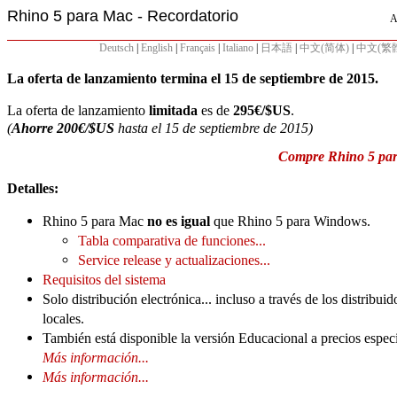
Rhino 5 para Mac - Recordatorio
A
Deutsch
|
English
|
Français
|
Italiano
|
日本語
|
中文(简体)
|
中文(繁
La oferta de lanzamiento termina el 15 de septiembre de 2015.
La oferta de lanzamiento
limitada
es de
295€/$US
.
(
Ahorre
200€/$US
hasta el 15 de septiembre de 2015)
Compre Rhino 5 par
Detalles:
Rhino 5 para Mac
no es igual
que Rhino 5 para Windows.
Tabla comparativa de funciones...
Service release y actualizaciones...
Requisitos del sistema
Solo distribución electrónica... incluso a través de los distribuid
locales.
También está disponible la versión Educacional a precios especi
Más información...
Más información...