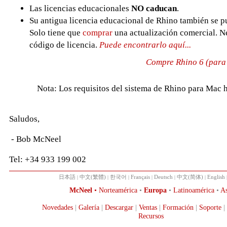
Las licencias educacionales
NO caducan
.
Su antigua licencia educacional de Rhino también se pu
Solo tiene que
comprar
una actualización comercial. Ne
código de licencia.
Puede encontrarlo aquí...
Compre Rhino 6 (para
Nota: Los requisitos del sistema de Rhino para Mac
Saludos,
- Bob McNeel
Tel: +34 933 199 002
日本語
|
中文(繁體)
|
한국어
|
Français
|
Deutsch
|
中文(简体)
|
English
McNeel
•
Norteamérica
•
Europa
•
Latinoamérica
•
As
Novedades
|
Galería
|
Descargar
|
Ventas
|
Formación
|
Soporte
|
Recursos