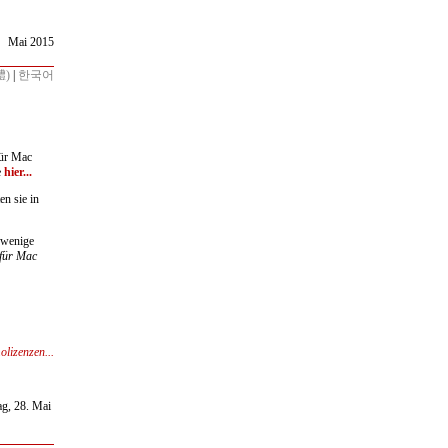
Mai 2015
體)
|
한국어
für Mac
e
hier...
ten sie in
 wenige
 für Mac
olizenzen...
ag, 28. Mai