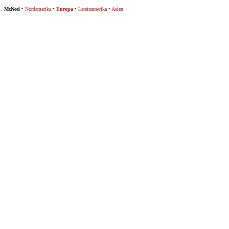
McNeel
•
Nordamerika
•
Europa
•
Lateinamerika
•
Asien