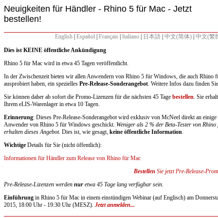
Neuigkeiten für Händler - Rhino 5 für Mac - Jetzt
bestellen!
English
|
Español
|
Français
|
Italiano
|
日本語
|
中文(简体)
|
中文(繁
Dies ist KEINE öffentliche Ankündigung
Rhino 5 für Mac wird in etwa 45 Tagen veröffentlicht.
In der Zwischenzeit bieten wir allen Anwendern von Rhino 5 für Windows, die auch Rhino 
ausprobiert haben, ein spezielles
Pre-Release-Sonderangebot
. Weitere Infos dazu finden Si
Sie können daher ab sofort die Promo-Lizenzen für die nächsten 45 Tage
bestellen
. Sie erhal
Ihrem eLIS-Warenlager in etwa 10 Tagen.
Erinnerung
: Dieses Pre-Release-Sonderangebot wird exklusiv von McNeel direkt an einige
Anwender von Rhino 5 für Windows geschickt.
Weniger als 2 % der Beta-Tester von Rhino
erhalten dieses Angebot.
Dies ist, wie gesagt,
keine öffentliche Information
.
Wichtige
Details für Sie (nicht öffentlich):
Informationen für Händler zum Release von Rhino für Mac
Bestellen
Sie jetzt Pre-Release-Prom
Pre-Release-Lizenzen werden
nur
etwa 45 Tage lang verfügbar sein.
Einführung
in Rhino 5 für Mac in einem einstündigen Webinar (auf Englisch) am Donnerst
2015, 18:00 Uhr - 19:30 Uhr (MESZ).
Jetzt anmelden...