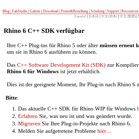
Blog
|
FabStudio
|
Galerie
|
Download
|
Preise&Bestellung
|
Schulung
|
Support
|
Ressourcen
|
|
|
|
Español
日本語
中文(简体)
中文(繁體)
Rhino 6 C++ SDK verfügbar
Ihre C++ Plug-ins für Rhino 5 oder älter
müssen erneut k
um sie in Rhino 6 ausführen zu können.
Das
C++ Software Development Kit (SDK)
zur Kompilier
Rhino 6 für Windows
ist jetzt erhältlich.
Dies ist der geeignete Moment, Ihr Plug-in nach Rhino 6 
Bitte
:
Das aktuelle C++ SDK für Rhino WIP für Windows
Erfahren
Sie, was neu ist und was geändert wurde.
Migrieren
Sie Ihre Plug-in-Projekte nach Rhino 6.
Melden Sie aufgetretene Probleme
hier…