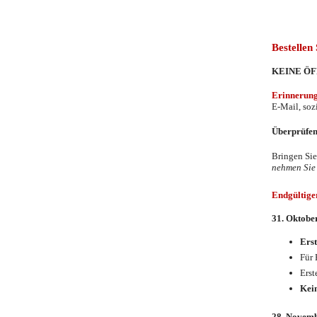
Bitte genau 
Bestellen 
KEINE Ö
Erinnerun
E-Mail, soz
Überprüfen
Bringen Sie
nehmen Sie 
Endgültige
31. Oktobe
Erst
Für 
Erst
Kei
28. Novem