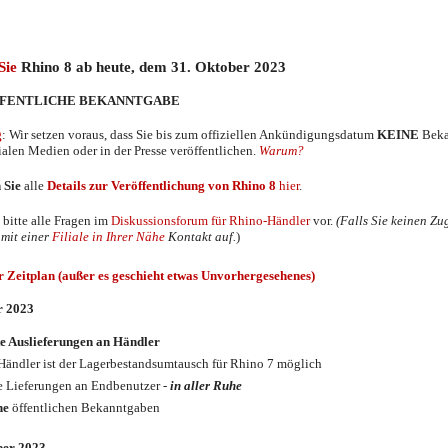
lesen
Sie
Rhino 8 ab heute, dem 31. Oktober 2023
FFENTLICHE BEKANNTGABE
g
: Wir setzen voraus, dass Sie bis zum offiziellen Ankündigungsdatum
KEINE
Beka
ialen Medien oder in der Presse veröffentlichen.
Warum?
 Sie
alle
Details zur Veröffentlichung
von Rhino 8
hier
.
 bitte alle Fragen im
Diskussionsforum für Rhino-Händler
vor.
(Falls Sie keinen Z
mit einer
Filiale in Ihrer Nähe
Kontakt auf.
)
r Zeitplan (außer es geschieht etwas Unvorhergesehenes)
r 2023
e Auslieferungen an Händler
Händler ist der Lagerbestandsumtausch für Rhino 7 möglich
e Lieferungen an Endbenutzer -
in aller Ruhe
ne
öffentlichen Bekanntgaben
ber 2023