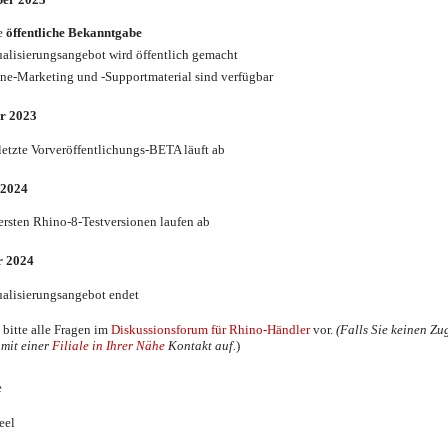
e
öffentliche Bekanntgabe
alisierungsangebot wird öffentlich gemacht
ne-Marketing und -Supportmaterial sind verfügbar
r 2023
letzte Vorveröffentlichungs-BETA läuft ab
 2024
ersten Rhino-8-Testversionen laufen ab
r 2024
alisierungsangebot endet
 bitte alle Fragen im
Diskussionsforum für Rhino-Händler
vor.
(Falls Sie keinen Z
mit einer
Filiale in Ihrer Nähe
Kontakt auf.
)
e
eel