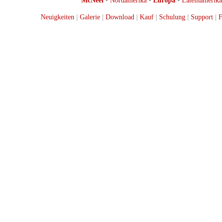
McNeel
•
Nordamerika
•
Europa
•
Lateinamerika
Neuigkeiten
|
Galerie
|
Download
|
Kauf
|
Schulung
|
Support
|
F