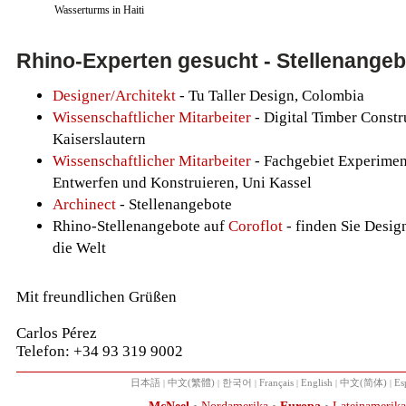
Wasserturms in Haiti
Rhino-Experten gesucht - Stellenange
Designer/Architekt
- Tu Taller Design, Colombia
Wissenschaftlicher Mitarbeiter
- Digital Timber Const
Kaiserslautern
Wissenschaftlicher Mitarbeiter
- Fachgebiet Experiment
Entwerfen und Konstruieren, Uni Kassel
Archinect
- Stellenangebote
Rhino-Stellenangebote auf
Coroflot
- finden Sie Desi
die Welt
Mit freundlichen Grüßen
Carlos Pérez
Telefon: +34 93 319 9002
日本語
|
中文(繁體)
|
한국어
|
Français
|
English
|
中文(简体)
|
Es