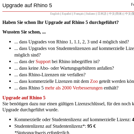
Upgrade auf Rhino 5
F
English
|
Español
|
Français
|
Italiano
|
日本語
|
中文(简体)
|
中文(
Haben Sie schon Ihr Upgrade auf Rhino 5 durchgeführt?
Wussten Sie schon, ...
... dass Upgrades von Rhino 1, 1.1, 2, 3 und 4 möglich sind?
... dass Upgrades von Studentenlizenzen auf kommerzielle Liz
möglich sind?
... dass der
Support
bei Rhino inbegriffen ist?
... dass keine Abo- oder Wartungsgebühren anfallen?
... dass Rhino-Lizenzen nie verfallen?
... dass kommerzielle Lizenzen mit dem
Zoo
geteilt werden kö
... dass Rhino 5
mehr als 2000 Verbesserungen
enthält?
Upgrade auf Rhino 5
Sie benötigen dazu nur einen gültigen Lizenzschlüssel, für den noch 
Upgrade durchgeführt wurde.
Kommerzielle oder Studentenlizenz auf kommerzielle Lizenz:
Studentenlizenz auf Studentenlizenz*:
95 €
*Statusnachweis erforderlich.