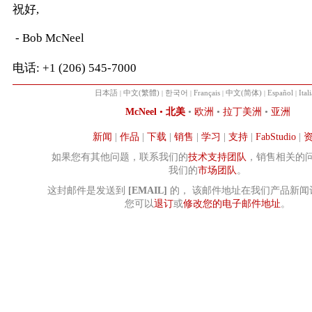
祝好,
- Bob McNeel
电话: +1 (206) 545-7000
日本語
|
中文(繁體)
|
한국어
|
Français
|
中文(简体)
|
Español
|
Ital
McNeel
•
北美
•
欧洲
•
拉丁美洲
•
亚洲
新闻
|
作品
|
下载
|
销售
|
学习
|
支持
|
FabStudio
|
如果您有其他问题，联系我们的
技术支持团队
，销售相关的
我们的
市场团队
。
这封邮件是发送到
[EMAIL]
的， 该邮件地址在我们产品新闻
您可以
退订
或
修改您的电子邮件地址
。